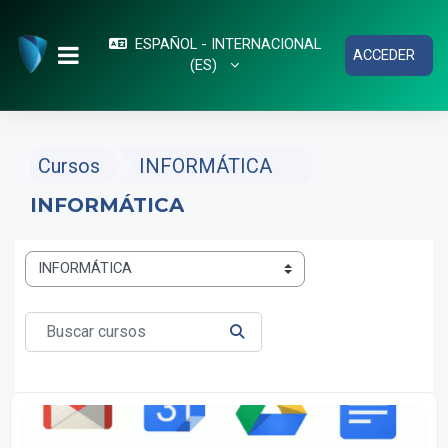
Salta al contenido principal
ESPAÑOL - INTERNACIONAL
ACCEDER
‎(ES)‎
PANEL LATERAL
Cursos
INFORMÁTICA
INFORMÁTICA
Categorías
Buscar cursos
BUSCAR CURSOS