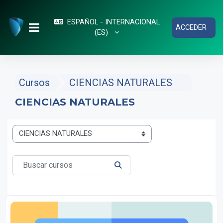
Salta al contenido principal
ESPAÑOL - INTERNACIONAL
ACCEDER
‎(ES)‎
PANEL LATERAL
Cursos
CIENCIAS NATURALES
CIENCIAS NATURALES
Categorías
Buscar cursos
BUSCAR CURSOS