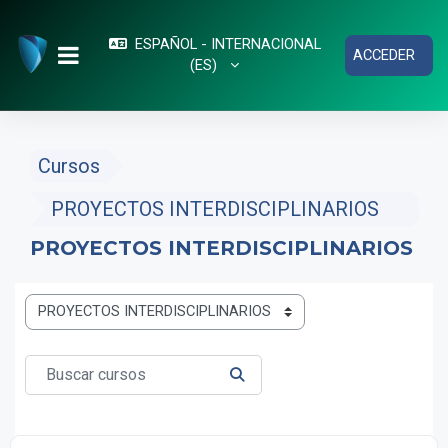
Salta al contenido principal
ESPAÑOL - INTERNACIONAL
ACCEDER
‎(ES)‎
PANEL LATERAL
Cursos
PROYECTOS INTERDISCIPLINARIOS
PROYECTOS INTERDISCIPLINARIOS
Categorías
Buscar cursos
BUSCAR CURSOS